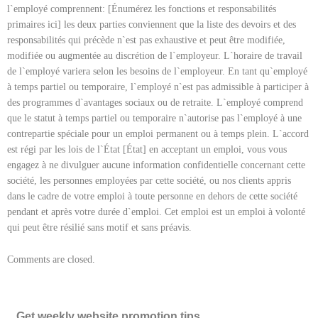
l`employé comprennent: [Énumérez les fonctions et responsabilités
primaires ici] les deux parties conviennent que la liste des devoirs et des
responsabilités qui précède n`est pas exhaustive et peut être modifiée,
modifiée ou augmentée au discrétion de l`employeur. L`horaire de travail
de l`employé variera selon les besoins de l`employeur. En tant qu`employé
à temps partiel ou temporaire, l`employé n`est pas admissible à participer à
des programmes d`avantages sociaux ou de retraite. L`employé comprend
que le statut à temps partiel ou temporaire n`autorise pas l`employé à une
contrepartie spéciale pour un emploi permanent ou à temps plein. L`accord
est régi par les lois de l`État [État] en acceptant un emploi, vous vous
engagez à ne divulguer aucune information confidentielle concernant cette
société, les personnes employées par cette société, ou nos clients appris
dans le cadre de votre emploi à toute personne en dehors de cette société
pendant et après votre durée d`emploi. Cet emploi est un emploi à volonté
qui peut être résilié sans motif et sans préavis.
Comments are closed.
Get weekly website promotion tips