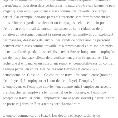
parent/tuteur libération dans certains cas, la nature du travail lui-même peut
exiger que les employés soient classés comme des travailleurs à temps
partiel. Par exemple, certains parcs d`attractions sont fermés pendant les
mois d`hiver et gardent seulement un équipage squelette en main pour
l`entretien et le travail de bureau. En raison de cette réduction de la
dotation en personnel pendant la saison morte, les employés qui exploitent
des manèges, des stands de jeux ou des stands de concession de personnel
peuvent être classés comme travailleurs à temps partiel en raison des mois
de temps d`arrêt pendant lesquels ils peuvent être techniquement employés.
Un de nos principaux clients de divertissement à San Francisco est à la
recherche d`embaucher un consultant senior en comptabilité sur un contrat
à temps partiel en cours. Les heures sont flexibles et entre 25-35
heures/semaine. C`est un… Ce contrat de travail est conclu entre [nom de
l`employeur], l`employeur et [nom de l`employé], l`employé.
L`employeur et l`employé conviennent comme suit: l`employeur accepte
d`embaucher un employé à temps partiel ou temporaire, et l`employé
accepte de travailler pour l`employeur dans le poste suivant [insérer le titre
de poste ici] dans un État à temps partiel/temporaire.
L`emploi commencera le [date]. Les devoirs et responsabilités de