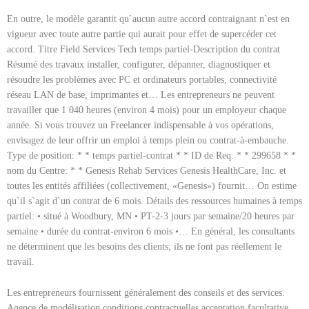
En outre, le modèle garantit qu`aucun autre accord contraignant n`est en
vigueur avec toute autre partie qui aurait pour effet de supercéder cet
accord. Titre Field Services Tech temps partiel-Description du contrat
Résumé des travaux installer, configurer, dépanner, diagnostiquer et
résoudre les problèmes avec PC et ordinateurs portables, connectivité
réseau LAN de base, imprimantes et… Les entrepreneurs ne peuvent
travailler que 1 040 heures (environ 4 mois) pour un employeur chaque
année. Si vous trouvez un Freelancer indispensable à vos opérations,
envisagez de leur offrir un emploi à temps plein ou contrat-à-embauche.
Type de position: * * temps partiel-contrat * * ID de Req: * * 299658 * *
nom du Centre: * * Genesis Rehab Services Genesis HealthCare, Inc. et
toutes les entités affiliées (collectivement, «Genesis») fournit… On estime
qu`il s`agit d`un contrat de 6 mois. Détails des ressources humaines à temps
partiel: • situé à Woodbury, MN • PT-2-3 jours par semaine/20 heures par
semaine • durée du contrat-environ 6 mois •… En général, les consultants
ne déterminent que les besoins des clients; ils ne font pas réellement le
travail.
Les entrepreneurs fournissent généralement des conseils et des services.
Agence de modélisation conditions contractuelles acceptation facultative