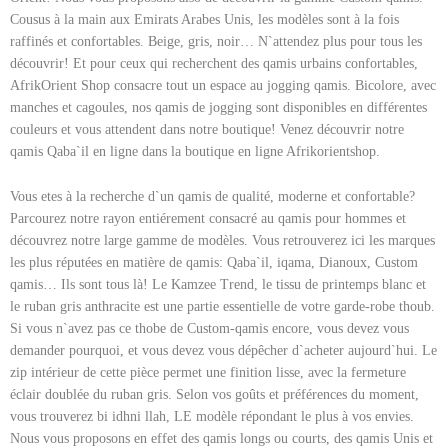
Cousus à la main aux Emirats Arabes Unis, les modèles sont à la fois
raffinés et confortables. Beige, gris, noir… N`attendez plus pour tous les
découvrir! Et pour ceux qui recherchent des qamis urbains confortables,
AfrikOrient Shop consacre tout un espace au jogging qamis. Bicolore, avec
manches et cagoules, nos qamis de jogging sont disponibles en différentes
couleurs et vous attendent dans notre boutique! Venez découvrir notre
qamis Qaba`il en ligne dans la boutique en ligne Afrikorientshop.
Vous etes à la recherche d`un qamis de qualité, moderne et confortable?
Parcourez notre rayon entiérement consacré au qamis pour hommes et
découvrez notre large gamme de modèles. Vous retrouverez ici les marques
les plus réputées en matière de qamis: Qaba`il, iqama, Dianoux, Custom
qamis… Ils sont tous là! Le Kamzee Trend, le tissu de printemps blanc et
le ruban gris anthracite est une partie essentielle de votre garde-robe thoub.
Si vous n`avez pas ce thobe de Custom-qamis encore, vous devez vous
demander pourquoi, et vous devez vous dépêcher d`acheter aujourd`hui. Le
zip intérieur de cette pièce permet une finition lisse, avec la fermeture
éclair doublée du ruban gris. Selon vos goûts et préférences du moment,
vous trouverez bi idhni llah, LE modèle répondant le plus à vos envies.
Nous vous proposons en effet des qamis longs ou courts, des qamis Unis et