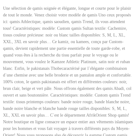
Une sélection de qamis soignée et élégante, longue et courte pour le plaisir
de tout le monde. Venez choisir votre modèle de qamis Uno ceux proposés
ici: qamis Athlectique, qamis saoudien, qamis Trend, ils vous attendent
tous! Caractéristiques: modèle: Custom qamis Sultan textile: Cachemire,
tissus couleur précieuse: noir ou blanc tailles disponibles: S, M, L, XL,
XXL, 3XL en savoir plus… Ce kamiz, ou kamees, conçu par Custom-
qamis, devient rapidement une partie essentielle de toute garde-robe, et
quand vous êtes à la recherche du tissu parfait pour le voyage ou le
mouvement, vous voulez le Kamzee Athletic Platinum, satin noir et ruban
blanc. Enfin, le pakistanais Thobecaractérisé par l`élégante combinaison
d`une chemise avec une belle broderie et un pantalon ample et confortable.
100% coton, le qamis pakistanais est offert en différentes couleurs: noir,
brun clair, beige et vert pâle. Nous offrons également des qamis Abadi, col
ouvert et sans boutonnière. Caractéristiques: modèle: Custom qamis Trend
textile: tissus printemps couleurs: bande noire rouge, bande blanche noire,
bande noire blanche et blanche bande rouge tailles disponibles: S, M, L,
XL, XXL en savoir plus… C`est le département AfrikOrient Shop qamis!
Notre boutique en ligne consacre un espace entier aux vêtements islamiques
pour les hommes et vous fait voyager à travers différents pays du Moyen-
Orient! Nous vous proposons also de découvrir la gamme Custom qamis.